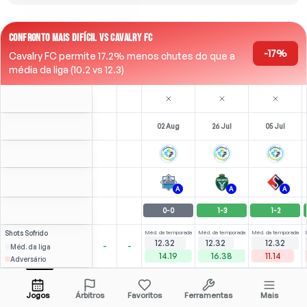
CONFRONTO MAIS DIFÍCIL VS CAVALRY FC
-17%
Cavalry FC permite 17.2% menos chutes do que a
média da liga (10.2 vs 12.3)
02 Aug
26 Jul
05 Jul
A
A
A
0
-
0
1
-
3
1
-
2
Shots
Sofrido
Méd. da temporada
Méd. da temporada
Méd. da temporada
12.32
12.32
12.32
-
-
Méd. da liga
14.19
16.38
11.14
Adversário
1
3
1
(
0
)
(
1
)
(
1
)
2.32
1.84
T. Borges
Abrir menu
CAM
-
85
'
RCM
-
77
'
LF
-
75
'
Jogos
Árbitros
Favoritos
Ferramentas
Mais
74'