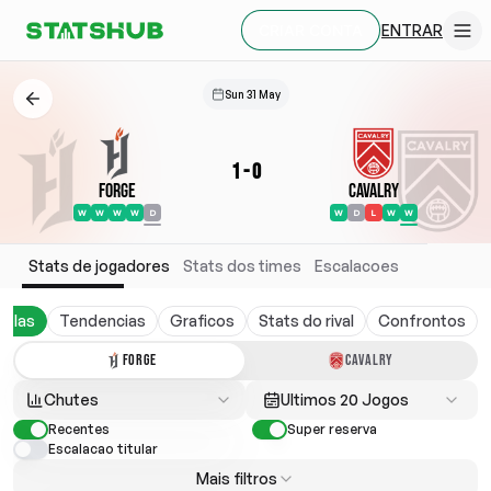
ENTRAR
CRIAR CONTA
Sun 31 May
1
-
0
Forge
Cavalry
W
W
W
W
D
W
D
L
W
W
Stats de jogadores
Stats dos times
Escalacoes
belas
Tendencias
Graficos
Stats do rival
Confrontos
FORGE
CAVALRY
Chutes
Ultimos 20 Jogos
Recentes
Super reserva
Escalacao titular
Mais filtros