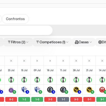
Confrontos
Filtros
(2)
Competicoes
(1)
Casas
Di
ul
23 Jul
15 Jul
09 Jul
18 Jul
11 Jul
28 Jul
21 Jul
14 Jul
A
H
A
H
A
H
A
H
0
-
2
1
-
2
1
-
0
2
-
0
1
-
1
3
-
0
0
-
1
3
-
1