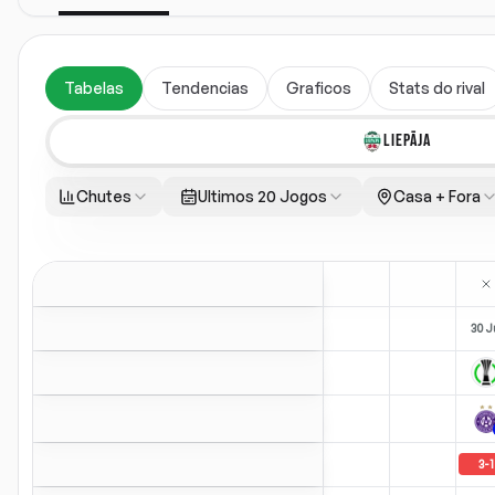
Tabelas
Tendencias
Graficos
Stats do rival
LIEPĀJA
Chutes
Ultimos 20 Jogos
Casa + Fora
30 J
3
-
1