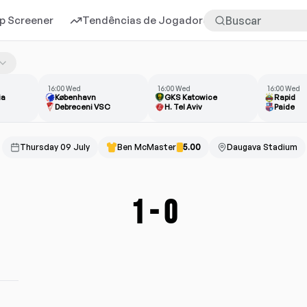
p Screener
Tendências de Jogadores
Mais
16:00 Wed
16:00 Wed
16:00 Wed
ia
København
GKS Katowice
Rapid
Debreceni VSC
H. Tel Aviv
Paide
Thursday 09 July
Ben McMaster
5.00
Daugava Stadium
1
-
0