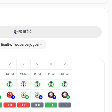
FK DEČIĆ
fficulty:
Todos os jogos
07 Jul
29 Jul
22 Jul
15 Jul
08 Jul
H
A
H
A
A
H
1
-
0
1
-
3
0
-
0
1
-
4
1
-
1