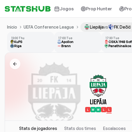
Jogos
Prop Hunter
Pro
Inicio
UEFA Conference League
Liepāja
vs
FK Dečić
13:00 Thu
17:00 Tue
17:30 Tue
KuPS
Apollon
CSKA 1948 Sof
Riga
Brann
Panathinaikos
Liepāja
L
W
W
L
L
Stats de jogadores
Stats dos times
Escalacoes