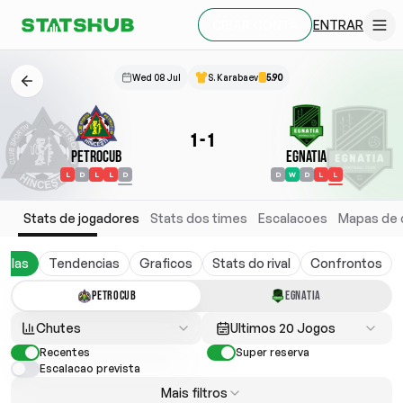
ENTRAR
CRIAR CONTA
Wed 08 Jul
S. Karabaev
5.90
1
-
1
Petrocub
Egnatia
L
D
L
L
D
D
W
D
L
L
Stats de jogadores
Stats dos times
Escalacoes
Mapas de 
belas
Tendencias
Graficos
Stats do rival
Confrontos
PETROCUB
EGNATIA
Chutes
Ultimos 20 Jogos
Recentes
Super reserva
Escalacao prevista
Mais filtros