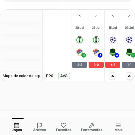
30 Jul
23 Jul
15 Jul
08 Jul
H
A
A
H
3
-
3
3
-
0
6
-
1
1
-
1
Mapa de calor da equipe
P90
AVG
🔥
🔥
Ferramentas e Recursos
Ligas Populares
Jogos
Árbitros
Favoritos
Ferramentas
Mais
Ferramentas Grátis
Premier League