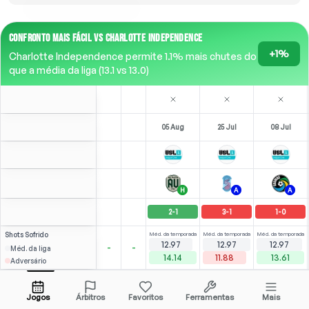
CONFRONTO MAIS FÁCIL VS CHARLOTTE INDEPENDENCE
+1%
Charlotte Independence permite 1.1% mais chutes do
que a média da liga (13.1 vs 13.0)
05 Aug
25 Jul
08 Jul
H
A
A
2
-
1
3
-
1
1
-
0
Shots
Sofrido
Méd. da temporada
Méd. da temporada
Méd. da temporada
12.97
12.97
12.97
-
-
Méd. da liga
14.14
11.88
13.61
Adversário
⚽
1
3
(
1
)
(
1
)
3.16
2.39
A. Ferrín
Abrir menu
M
-
24
'
LST
-
82
'
Jogos
Árbitros
Favoritos
Ferramentas
Mais
79'