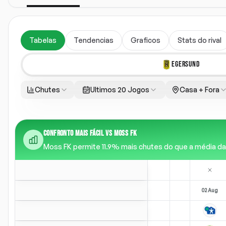
Tabelas
Tendencias
Graficos
Stats do rival
EGERSUND
Chutes
Ultimos 20 Jogos
Casa + Fora
CONFRONTO MAIS FÁCIL VS MOSS FK
Moss FK permite 11.9% mais chutes do que a média da lig
02 Aug