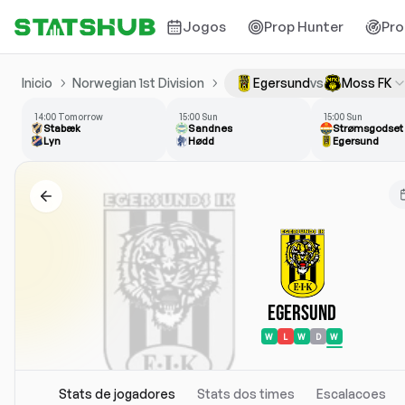
Jogos
Prop Hunter
Pro
Inicio
Norwegian 1st Division
Egersund
vs
Moss FK
14:00 Tomorrow
15:00 Sun
15:00 Sun
Stabæk
Sandnes
Strømsgodset
Lyn
Hødd
Egersund
Egersund
W
L
W
D
W
Stats de jogadores
Stats dos times
Escalacoes