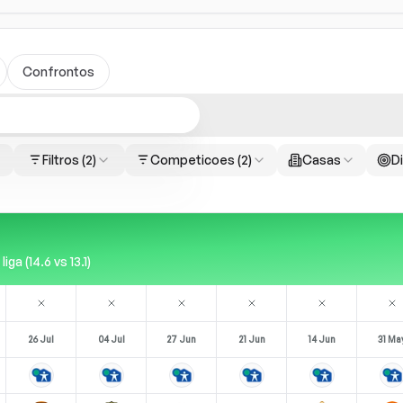
Confrontos
Filtros
(2)
Competicoes
(2)
Casas
Di
a (14.6 vs 13.1)
26 Jul
04 Jul
27 Jun
21 Jun
14 Jun
31 Ma