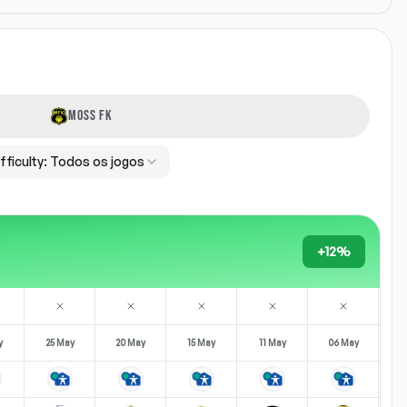
MOSS FK
fficulty:
Todos os jogos
+12%
y
25 May
20 May
15 May
11 May
06 May
0