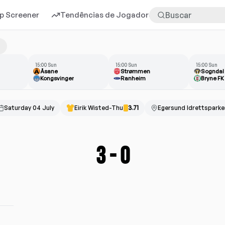
p Screener
Tendências de Jogadores
Mais
15:00 Sun
15:00 Sun
15:00 Sun
Åsane
Strømmen
Sogndal
Kongsvinger
Ranheim
Bryne FK
Saturday 04 July
Eirik Wisted-Thu
3.71
Egersund Idrettsparke
3
-
0