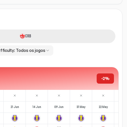
CRB
fficulty:
Todos os jogos
-2%
21 Jun
14 Jun
09 Jun
31 May
22 May
16 M