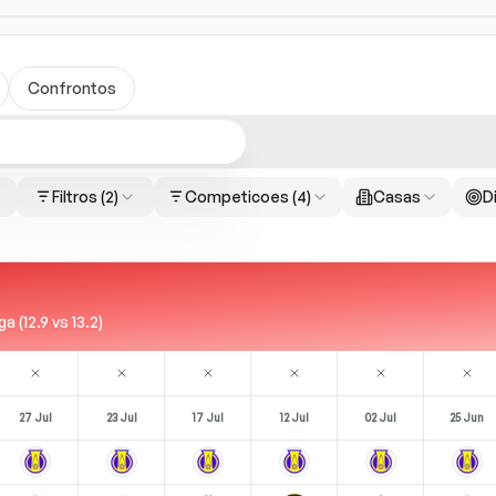
Confrontos
Filtros
(2)
Competicoes
(4)
Casas
Di
(12.9 vs 13.2)
27 Jul
23 Jul
17 Jul
12 Jul
02 Jul
25 Jun