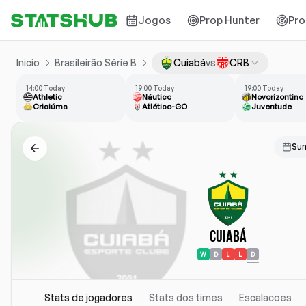
Jogos
Prop Hunter
Pro
Inicio
Brasileirão Série B
Cuiabá
vs
CRB
14:00 Today
19:00 Today
19:00 Today
Athletic
Náutico
Novorizontino
Criciúma
Atlético-GO
Juventude
Sun
Cuiabá
W
D
L
L
D
Stats de jogadores
Stats dos times
Escalacoes