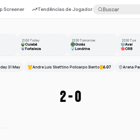
p Screener
Tendências de Jogadores
Mais
21:00 Today
22:30 Tomorrow
22:30 Tue
Cuiabá
Goiás
Avaí
Fortaleza
Londrina
CRB
day 31 May
Andre Luis Skettino Policarpo Bento
6.07
Arena Pa
2
-
0