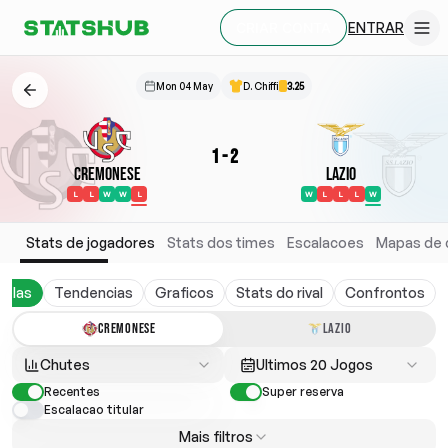
ENTRAR
CRIAR CONTA
Mon 04 May
D. Chiffi
3.25
1
-
2
Cremonese
Lazio
L
L
W
W
L
W
L
L
L
W
Stats de jogadores
Stats dos times
Escalacoes
Mapas de 
belas
Tendencias
Graficos
Stats do rival
Confrontos
CREMONESE
LAZIO
Chutes
Ultimos 20 Jogos
Recentes
Super reserva
Escalacao titular
Mais filtros