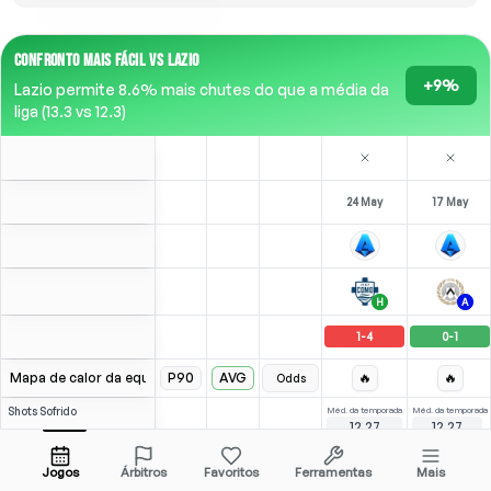
CONFRONTO MAIS FÁCIL VS LAZIO
+9%
Lazio permite 8.6% mais chutes do que a média da
liga (13.3 vs 12.3)
24 May
17 May
H
A
1
-
4
0
-
1
Mapa de calor da equipe
P90
AVG
🔥
🔥
Odds
Shots
Sofrido
Méd. da temporada
Méd. da temporada
12.27
12.27
-
-
-
Méd. da liga
8.97
13.21
Adversário
Jogos
Árbitros
Favoritos
Ferramentas
Mais
Tessadri
⚽
3
1
2
F. Bonazzoli
Over
2.5
(
1
)
(
1
)