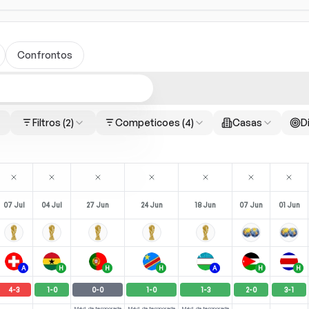
Confrontos
Filtros
(2)
Competicoes
(4)
Casas
Di
07 Jul
04 Jul
27 Jun
24 Jun
18 Jun
07 Jun
01 Jun
A
H
H
H
A
H
H
4
-
3
1
-
0
0
-
0
1
-
0
1
-
3
2
-
0
3
-
1
Méd. da temporada
Méd. da temporada
Méd. da temporada