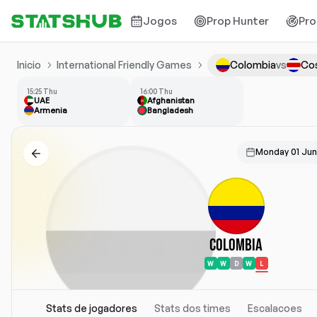
Jogos
Prop Hunter
Pro
Inicio
International Friendly Games
Colombia
vs
Cos
15:25 Thu
16:00 Thu
UAE
Afghanistan
Armenia
Bangladesh
Monday 01 Ju
Colombia
W
W
D
W
L
Stats de jogadores
Stats dos times
Escalacoes