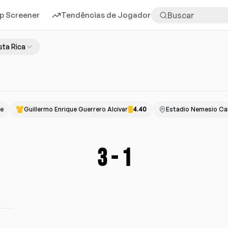
p Screener
Tendências de Jogadores
Mais
ta Rica
ne
Guillermo Enrique Guerrero Alcivar
4.40
Estadio Nemesio Ca
3
-
1