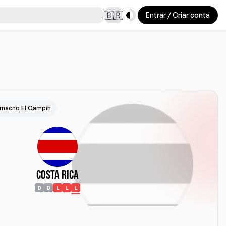
Toggle theme
🇧🇷
Entrar / Criar conta
macho El Campin
Costa Rica
D
D
L
L
L