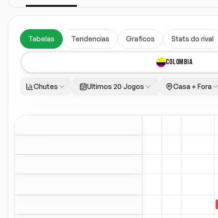
Tabelas
Tendencias
Graficos
Stats do rival
COLOMBIA
Chutes
Ultimos 20 Jogos
Casa + Fora