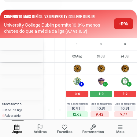
CONFRONTO MAIS DIFÍCIL VS UNIVERSITY COLLEGE DUBLIN
-11%
University College Dublin permite 10.8% menos
chutes do que a média da liga (9.7 vs 10.9)
03 Aug
31 Jul
24 Jul
A
H
H
3
-
0
1
-
0
1
-
2
Shots
Sofrido
Méd. da temporada
Méd. da temporada
Méd. da temporada
10.91
10.91
10.91
-
-
Méd. da liga
12.62
9.42
9.77
Adversário
3
2
(
0
)
(
1
)
2.01
1.56
S. Griffin
Abrir menu
Bench
RCDM
-
64
'
CAM
-
90
'
Jogos
Árbitros
Favoritos
Ferramentas
Mais
84'