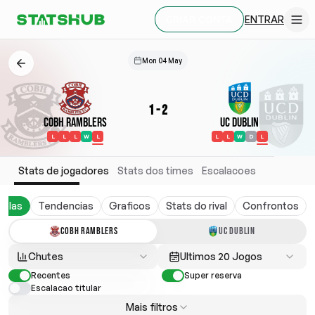
ENTRAR
CRIAR CONTA
Mon 04 May
1
-
2
Cobh Ramblers
UC Dublin
L
L
L
W
L
L
L
W
D
L
Stats de jogadores
Stats dos times
Escalacoes
belas
Tendencias
Graficos
Stats do rival
Confrontos
COBH RAMBLERS
UC DUBLIN
Chutes
Ultimos 20 Jogos
Recentes
Super reserva
Escalacao titular
Mais filtros