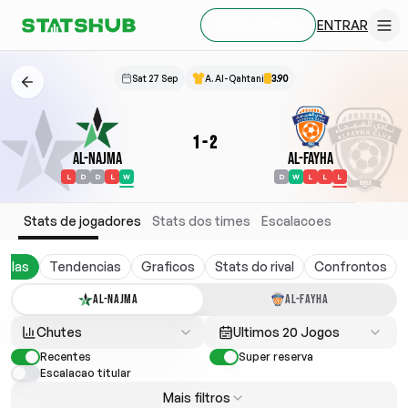
ENTRAR
CRIAR CONTA
Sat 27 Sep
A. Al-Qahtani
3.90
1
-
2
Al-Najma
Al-Fayha
L
D
D
L
W
D
W
L
L
L
Stats de jogadores
Stats dos times
Escalacoes
belas
Tendencias
Graficos
Stats do rival
Confrontos
AL-NAJMA
AL-FAYHA
Chutes
Ultimos 20 Jogos
Recentes
Super reserva
Escalacao titular
Mais filtros