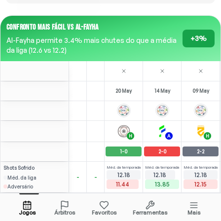
CONFRONTO MAIS FÁCIL VS AL-FAYHA
+3%
Al-Fayha permite 3.4% mais chutes do que a média
da liga (12.6 vs 12.2)
20 May
14 May
09 May
H
A
H
1
-
0
2
-
0
2
-
2
Shots
Sofrido
Méd. da temporada
Méd. da temporada
Méd. da temporada
12.18
12.18
12.18
-
-
Méd. da liga
11.44
13.85
12.15
Adversário
Tijanič
4
0
3
(
1
)
2.48
2.20
A. Jasim
Abrir menu
Bench
LF
-
62
'
LF
-
63
'
Jogos
Árbitros
Favoritos
Ferramentas
Mais
80'