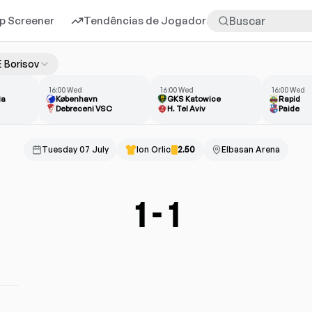
p Screener
Tendências de Jogadores
Mais
 Borisov
16:00 Wed
16:00 Wed
16:00 Wed
ia
København
GKS Katowice
Rapid
Debreceni VSC
H. Tel Aviv
Paide
Tuesday 07 July
Ion Orlic
2.50
Elbasan Arena
1
-
1