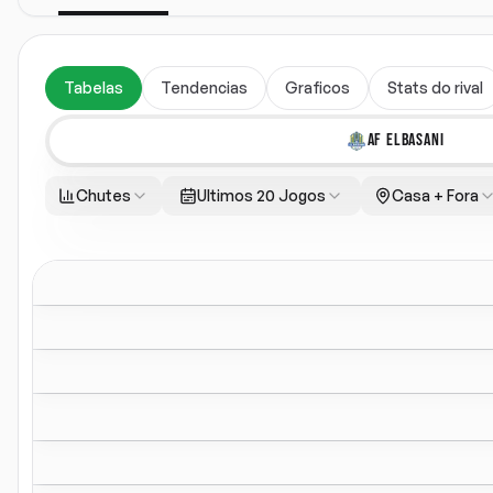
Tabelas
Tendencias
Graficos
Stats do rival
AF ELBASANI
Chutes
Ultimos 20 Jogos
Casa + Fora