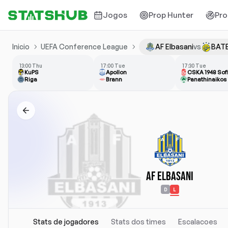
Jogos
Prop Hunter
Pro
Inicio
UEFA Conference League
AF Elbasani
vs
BATE
13:00 Thu
17:00 Tue
17:30 Tue
KuPS
Apollon
CSKA 1948 Sof
Riga
Brann
Panathinaikos
AF Elbasani
D
L
Stats de jogadores
Stats dos times
Escalacoes