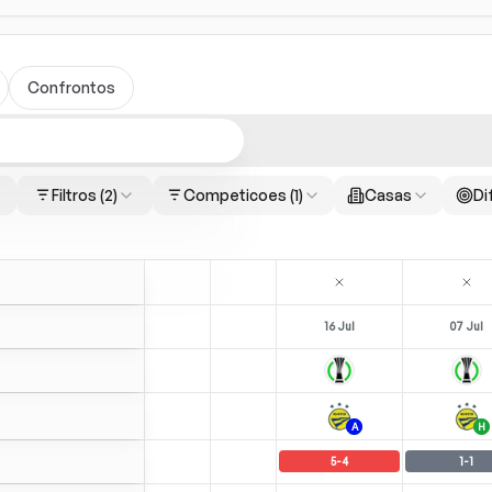
Confrontos
Filtros
(2)
Competicoes
(1)
Casas
Di
16 Jul
07 Jul
A
H
5
-
4
1
-
1