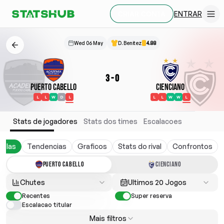
ENTRAR
CRIAR CONTA
Wed 06 May
D. Benitez
4.88
3
-
0
Puerto Cabello
Cienciano
L
L
W
D
L
L
L
W
W
L
Stats de jogadores
Stats dos times
Escalacoes
belas
Tendencias
Graficos
Stats do rival
Confrontos
PUERTO CABELLO
CIENCIANO
Chutes
Ultimos 20 Jogos
Recentes
Super reserva
Escalacao titular
Mais filtros