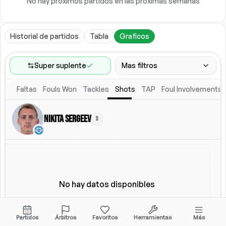
No hay próximos partidos en las próximas semanas
Historial de partidos
Tabla
Graficos
Super suplente
Mas filtros
Faltas
Fouls Won
Tackles
Shots
TAP
Foul Involvements
Rango de partidos
Ultimos 60 partidos
Nikita Sergeev
D
Ubicacion
Alineacion titular
Todos
Alineacion titular
No hay datos disponibles
Partidos
Árbitros
Favoritos
Herramientas
Más