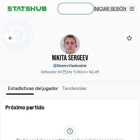
INICIAR SESIÓN
REGÍSTRATE
Nikita Sergeev
Dinamo Vladivostok
Defender
·
#5
·
34y
·
185cm
·
Left
Estadisticas del jugador
Tendencias
Próximo partido