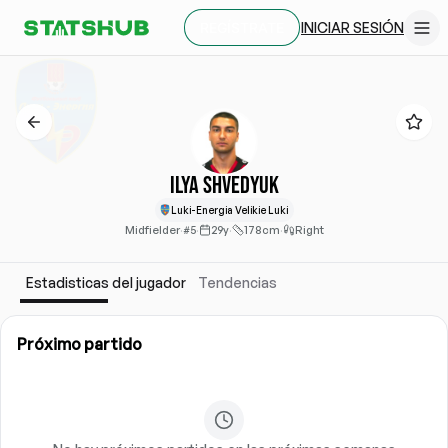
INICIAR SESIÓN
REGÍSTRATE
Ilya Shvedyuk
Luki-Energia Velikie Luki
Midfielder
·
#5
·
29y
·
178cm
·
Right
Estadisticas del jugador
Tendencias
Próximo partido