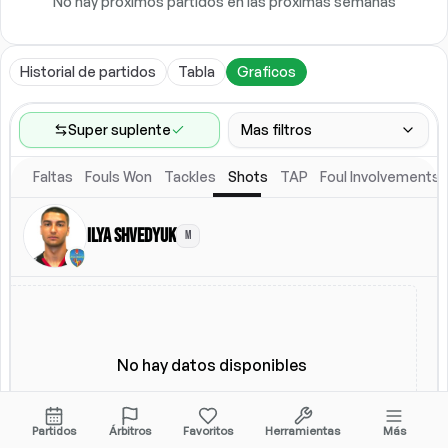
No hay próximos partidos en las próximas semanas
Historial de partidos
Tabla
Graficos
Super suplente
Mas filtros
Faltas
Fouls Won
Tackles
Shots
TAP
Foul Involvements
Rango de partidos
Ultimos 60 partidos
Ilya Shvedyuk
M
Ubicacion
Alineacion titular
Todos
Alineacion titular
No hay datos disponibles
Partidos
Árbitros
Favoritos
Herramientas
Más