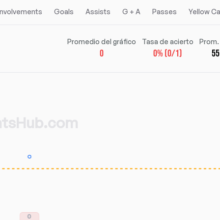
 Involvements
Goals
Assists
G + A
Passes
Yellow C
Promedio del gráfico
Tasa de acierto
Prom.
0
0% (0/1)
55
Alineacion titular
Alineacion titular
atsHub.com