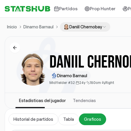
Partidos
Prop Hunter
P
Inicio
Dinamo Barnaul
Daniil Chernobay
Daniil Cherno
Dinamo Barnaul
Midfielder
·
#32
·
24y
·
180cm
·
Right
Estadisticas del jugador
Tendencias
Historial de partidos
Tabla
Graficos