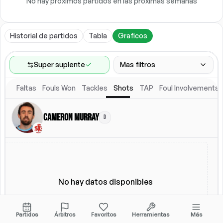
No hay próximos partidos en las próximas semanas
Historial de partidos
Tabla
Graficos
Super suplente
Mas filtros
Faltas
Fouls Won
Tackles
Shots
TAP
Foul Involvements
Rango de partidos
Ultimos 60 partidos
Cameron Murray
D
Competiciones
Ligas
(
3
)
Ubicacion
Alineacion titular
Todos
Alineacion titular
No hay datos disponibles
Partidos
Árbitros
Favoritos
Herramientas
Más