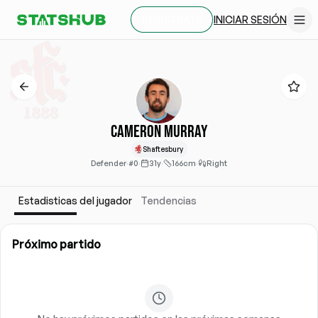
INICIAR SESIÓN
REGÍSTRATE
Cameron Murray
Shaftesbury
Defender
·
#0
·
31y
·
166cm
·
Right
Estadisticas del jugador
Tendencias
Próximo partido