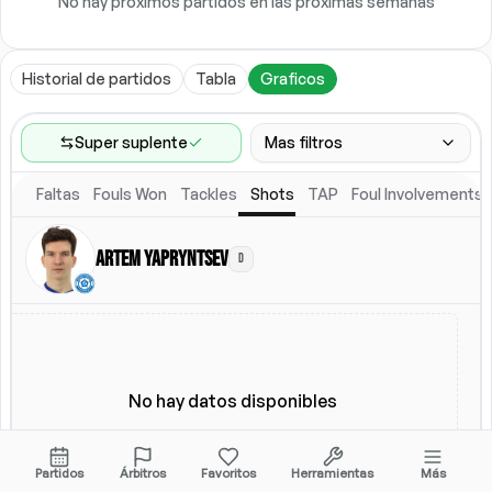
No hay próximos partidos en las próximas semanas
Historial de partidos
Tabla
Graficos
Super suplente
Mas filtros
Faltas
Fouls Won
Tackles
Shots
TAP
Foul Involvements
Rango de partidos
Ultimos 60 partidos
Artem Yapryntsev
D
Ubicacion
Alineacion titular
Todos
Alineacion titular
No hay datos disponibles
Partidos
Árbitros
Favoritos
Herramientas
Más