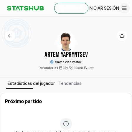
INICIAR SESIÓN
REGÍSTRATE
Artem Yapryntsev
Dinamo Vladivostok
Defender
·
#4
·
23y
·
183cm
·
Left
Estadisticas del jugador
Tendencias
Próximo partido