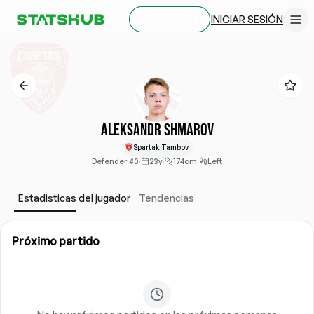
INICIAR SESIÓN
REGÍSTRATE
Aleksandr Shmarov
Spartak Tambov
Defender
·
#0
·
23y
·
174cm
·
Left
Estadisticas del jugador
Tendencias
Próximo partido