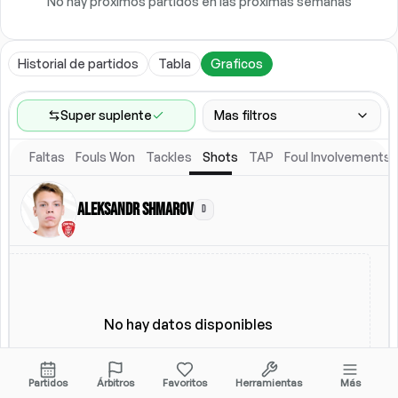
No hay próximos partidos en las próximas semanas
Historial de partidos
Tabla
Graficos
Super suplente
Mas filtros
Faltas
Fouls Won
Tackles
Shots
TAP
Foul Involvements
Rango de partidos
Ultimos 60 partidos
Aleksandr Shmarov
D
Ubicacion
Alineacion titular
Todos
Alineacion titular
No hay datos disponibles
Partidos
Árbitros
Favoritos
Herramientas
Más