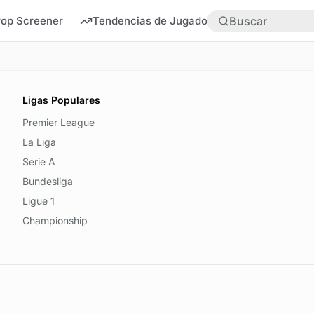
rop Screener
Tendencias de Jugadores
Más
Ligas Populares
Premier League
La Liga
Serie A
Bundesliga
Ligue 1
Championship