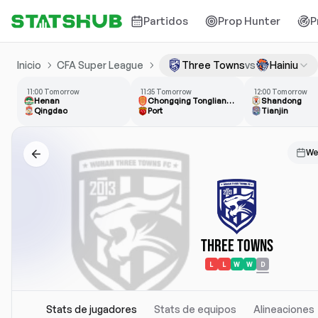
Partidos
Prop Hunter
P
Inicio
CFA Super League
Three Towns
vs
Hainiu
11:00 Tomorrow
11:35 Tomorrow
12:00 Tomorrow
Henan
Chongqing Tonglianglong FC
Shandong
Qingdao
Port
Tianjin
We
Three Towns
L
L
W
W
D
Stats de jugadores
Stats de equipos
Alineaciones