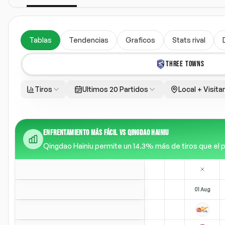
Tablas
Tendencias
Graficos
Stats rival
THREE TOWNS
Tiros
Ultimos 20 Partidos
Local + Visita
ENFRENTAMIENTO MÁS FÁCIL VS QINGDAO HAINIU
Qingdao Hainiu permite un 14.3% más de tiros que el pr
01 Aug