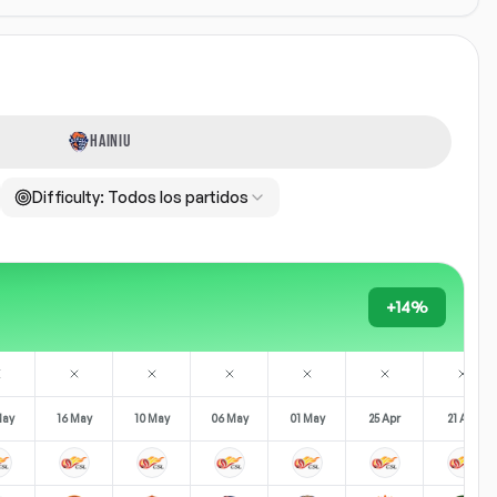
HAINIU
Difficulty:
Todos los partidos
+14%
May
16 May
10 May
06 May
01 May
25 Apr
21 Apr