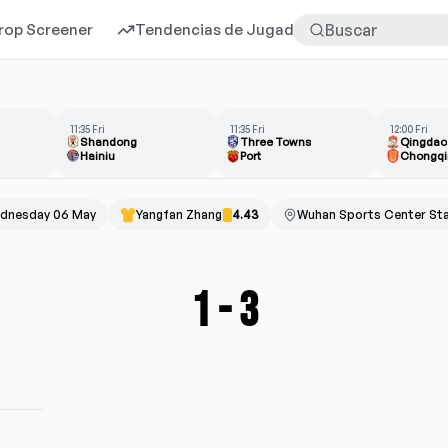
rop Screener
Tendencias de Jugadores
Más
11:35 Fri
11:35 Fri
12:00 Fri
Shandong
Three Towns
Qingdao
Hainiu
Port
dnesday 06 May
Yangfan Zhang
4.43
Wuhan Sports Center St
1
-
3