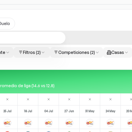
Duelo
nte
Filtros
(2)
Competiciones
(2)
Casas
omedio de liga (14.6 vs 12.8)
25 Jul
18 Jul
04 Jul
27 Jun
31 May
24 May
20 