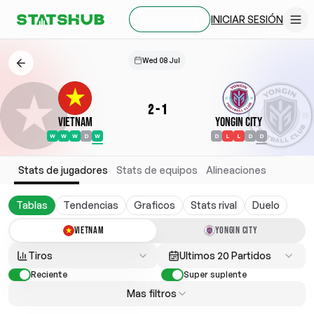
INICIAR SESIÓN
REGÍSTRATE
Wed 08 Jul
2
-
1
Vietnam
Yongin City
W
W
W
D
W
D
L
L
D
D
Stats de jugadores
Stats de equipos
Alineaciones
Tablas
Tendencias
Graficos
Stats rival
Duelo
VIETNAM
YONGIN CITY
Tiros
Ultimos 20 Partidos
Reciente
Super suplente
Mas filtros