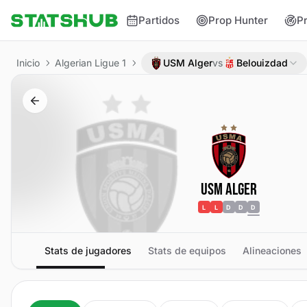
Partidos
Prop Hunter
P
Inicio
Algerian Ligue 1
USM Alger
vs
Belouizdad
USM Alger
L
L
D
D
D
Stats de jugadores
Stats de equipos
Alineaciones