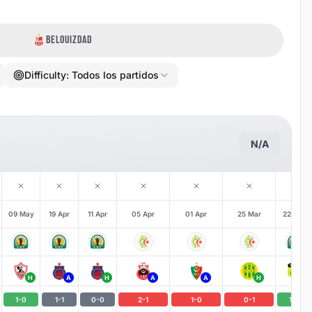
BELOUIZDAD
Difficulty:
Todos los partidos
N/A
09 May
19 Apr
11 Apr
05 Apr
01 Apr
25 Mar
22 Mar
H
A
H
A
A
H
H
1
-
0
1
-
1
0
-
0
2
-
1
1
-
0
0
-
1
1
-
0