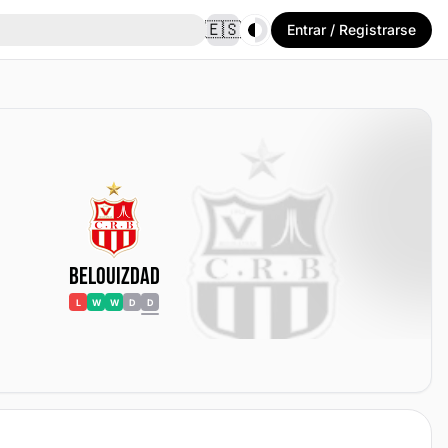
Toggle theme
🇪🇸
Entrar / Registrarse
Belouizdad
L
W
W
D
D