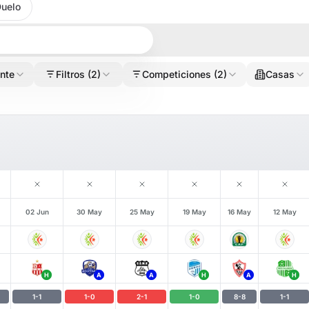
uelo
ante
Filtros
(2)
Competiciones
(2)
Casas
02 Jun
30 May
25 May
19 May
16 May
12 May
H
A
A
H
A
H
1
-
1
1
-
0
2
-
1
1
-
0
8
-
8
1
-
1