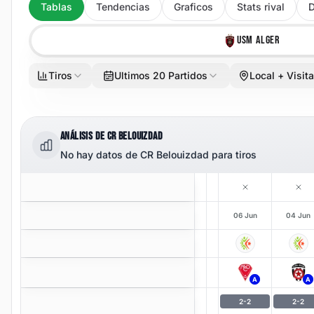
Tablas
Tendencias
Graficos
Stats rival
D
USM ALGER
Tiros
Ultimos 20 Partidos
Local + Visit
ANÁLISIS DE CR BELOUIZDAD
No hay datos de CR Belouizdad para tiros
06 Jun
04 Jun
A
A
2
-
2
2
-
2