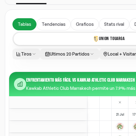
Tablas
Tendencias
Graficos
Stats rival
UNION TOUARGA
Tiros
Ultimos 20 Partidos
Local + Visita
ENFRENTAMIENTO MÁS FÁCIL VS KAWKAB ATHLETIC CLUB MARRAKECH
Kawkab Athletic Club Marrakech permite un 7.9% más de 
21 Jul
17