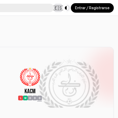
Toggle theme
🇪🇸
Entrar / Registrarse
KACM
L
W
D
D
D