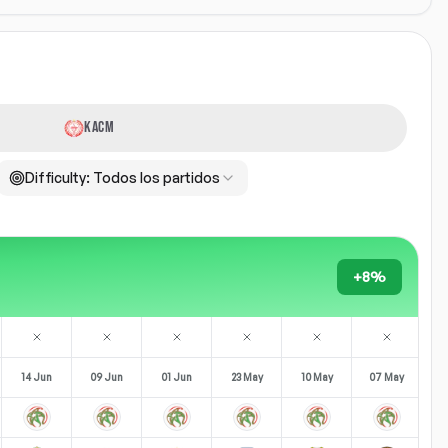
KACM
Difficulty:
Todos los partidos
+8%
14 Jun
09 Jun
01 Jun
23 May
10 May
07 May
0