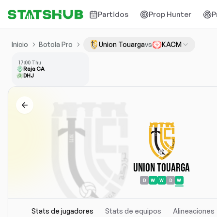
Partidos
Prop Hunter
P
Inicio
Botola Pro
Union Touarga
vs
KACM
17:00 Thu
Raja CA
DHJ
Union Touarga
D
W
W
D
W
Stats de jugadores
Stats de equipos
Alineaciones