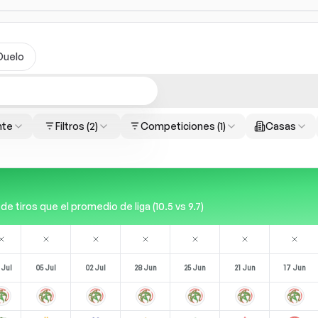
Duelo
nte
Filtros
(2)
Competiciones
(1)
Casas
tiros que el promedio de liga (10.5 vs 9.7)
 Jul
05 Jul
02 Jul
28 Jun
25 Jun
21 Jun
17 Jun