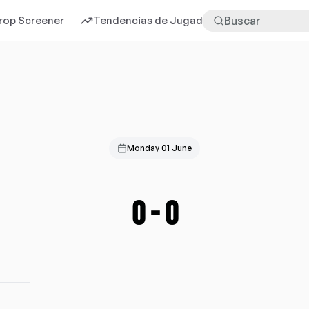
rop Screener
Tendencias de Jugadores
Más
Monday 01 June
0
-
0