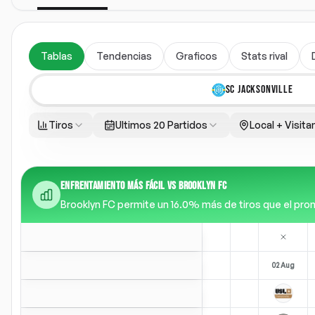
Tablas
Tendencias
Graficos
Stats rival
SC JACKSONVILLE
Tiros
Ultimos 20 Partidos
Local + Visita
ENFRENTAMIENTO MÁS FÁCIL VS BROOKLYN FC
Brooklyn FC permite un 16.0% más de tiros que el promed
02 Aug