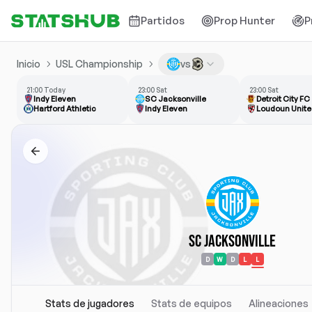
Partidos
Prop Hunter
P
Inicio
USL Championship
vs
21:00 Today
23:00 Sat
23:00 Sat
Indy Eleven
SC Jacksonville
Detroit City FC
Hartford Athletic
Indy Eleven
Loudoun Unite
SC Jacksonville
D
W
D
L
L
Stats de jugadores
Stats de equipos
Alineaciones