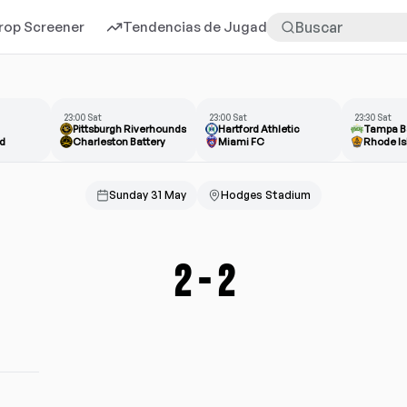
rop Screener
Tendencias de Jugadores
Más
23:00 Sat
23:00 Sat
23:30 Sat
Pittsburgh Riverhounds
Hartford Athletic
Tampa B
d
Charleston Battery
Miami FC
Rhode Is
Sunday 31 May
Hodges Stadium
2
-
2