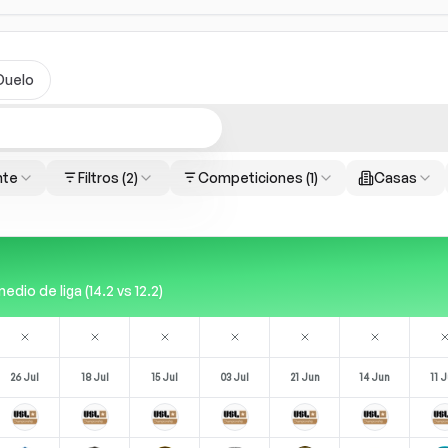
Duelo
nte
Filtros
(2)
Competiciones
(1)
Casas
io de liga (14.2 vs 12.2)
26 Jul
18 Jul
15 Jul
03 Jul
21 Jun
14 Jun
11 