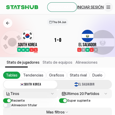
INICIAR SESIÓN
REGÍSTRATE
Thu 04 Jun
1
-
0
South Korea
El Salvador
W
W
W
L
L
L
D
W
L
D
Stats de jugadores
Stats de equipos
Alineaciones
Tablas
Tendencias
Graficos
Stats rival
Duelo
SOUTH KOREA
EL SALVADOR
Tiros
Ultimos 20 Partidos
Reciente
Super suplente
Alineacion titular
Mas filtros