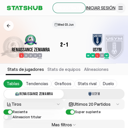
INICIAR SESIÓN
REGÍSTRATE
Wed 03 Jun
2
-
1
Renaissance Zemamra
USYM
L
D
D
D
D
W
W
L
D
W
Stats de jugadores
Stats de equipos
Alineaciones
Tablas
Tendencias
Graficos
Stats rival
Duelo
RENAISSANCE ZEMAMRA
USYM
Tiros
Ultimos 20 Partidos
Reciente
Super suplente
Alineacion titular
Mas filtros