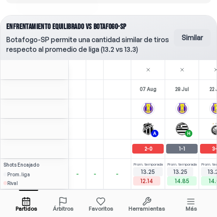
ENFRENTAMIENTO EQUILIBRADO VS BOTAFOGO-SP
Similar
Botafogo-SP permite una cantidad similar de tiros
respecto al promedio de liga (13.2 vs 13.3)
07 Aug
28 Jul
22 
A
H
2
-
0
1
-
1
3
-
Shots
Encajado
Prom. temporada
Prom. temporada
Prom. te
13.25
13.25
13.
-
-
-
Prom. liga
12.14
14.85
14
Rival
1
6
3
Elvis
Over
1.5
(
0
)
(
2
)
1.94
1.63
Abrir menú
Todas las cuotas (1)
1.57
LF
-
83
'
LF
-
90
'
RF
-
Partidos
Árbitros
Favoritos
Herramientas
Más
84'