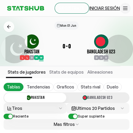
INICIAR SESIÓN
REGÍSTRATE
Mon 01 Jun
0
-
0
Pakistan
Bangladesh U23
L
L
D
W
W
D
D
D
Stats de jugadores
Stats de equipos
Alineaciones
Tablas
Tendencias
Graficos
Stats rival
Duelo
PAKISTAN
BANGLADESH U23
Tiros
Ultimos 20 Partidos
Reciente
Super suplente
Mas filtros