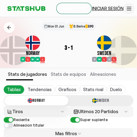
INICIAR SESIÓN
REGÍSTRATE
Mon 01 Jun
B. Berke
3.90
3
-
1
Norway
Sweden
W
L
W
W
L
D
W
L
D
L
Stats de jugadores
Stats de equipos
Alineaciones
Tablas
Tendencias
Graficos
Stats rival
Duelo
NORWAY
SWEDEN
Tiros
Ultimos 20 Partidos
Reciente
Super suplente
Alineacion titular
Mas filtros