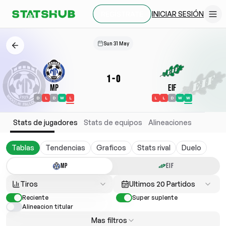
INICIAR SESIÓN
REGÍSTRATE
Sun 31 May
1
-
0
MP
EIF
D
L
D
W
L
L
L
D
W
W
Stats de jugadores
Stats de equipos
Alineaciones
Tablas
Tendencias
Graficos
Stats rival
Duelo
MP
EIF
Tiros
Ultimos 20 Partidos
Reciente
Super suplente
Alineacion titular
Mas filtros