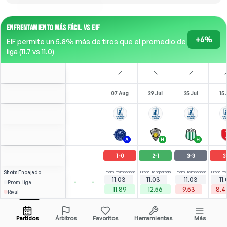
ENFRENTAMIENTO MÁS FÁCIL VS EIF
+6%
EIF permite un 5.8% más de tiros que el promedio de
liga (11.7 vs 11.0)
07 Aug
29 Jul
25 Jul
15 
A
H
H
1
-
0
2
-
1
3
-
3
3
Shots
Encajado
Prom. temporada
Prom. temporada
Prom. temporada
Prom. t
11.03
11.03
11.03
11
-
-
Prom. liga
11.89
12.56
9.53
8.4
Rival
⚽
⚽
0
2
3
2
(
1
)
(
2
)
2.20
2.17
S. Obioha
Abrir menú
RST
-
90
'
ST
-
90
'
LST
-
90
'
LST
Partidos
Árbitros
Favoritos
Herramientas
Más
89'