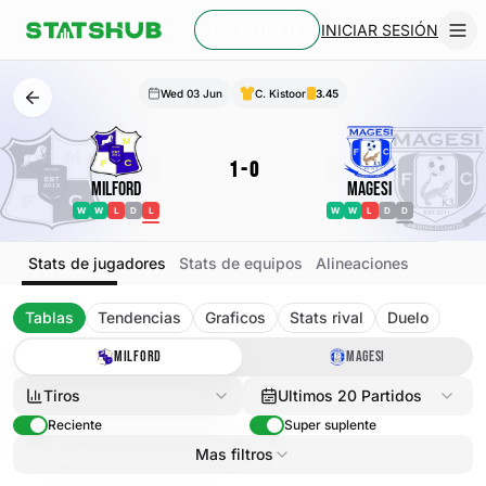
INICIAR SESIÓN
REGÍSTRATE
Wed 03 Jun
C. Kistoor
3.45
1
-
0
Milford
Magesi
W
W
L
D
L
W
W
L
D
D
Stats de jugadores
Stats de equipos
Alineaciones
Tablas
Tendencias
Graficos
Stats rival
Duelo
MILFORD
MAGESI
Tiros
Ultimos 20 Partidos
Reciente
Super suplente
Mas filtros