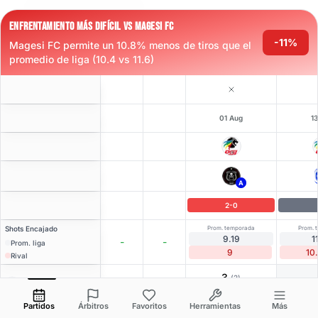
ENFRENTAMIENTO MÁS DIFÍCIL VS MAGESI FC
-11%
Magesi FC permite un 10.8% menos de tiros que el
promedio de liga (10.4 vs 11.6)
01 Aug
1
A
2
-
0
Shots
Encajado
Prom. temporada
Prom. 
9.19
1
-
-
Prom. liga
9
10
Rival
3
(
2
)
4.29
3.00
K. Radebe
Abrir menú
B
ST
-
63
'
63'
Partidos
Árbitros
Favoritos
Herramientas
Más
2
(
1
)