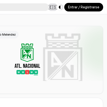
Toggle theme
🇪🇸
Entrar / Registrarse
o Melendez
Atl. Nacional
W
W
L
W
W