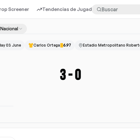
rop Screener
Tendencias de Jugadores
Más
. Nacional
ay 03 June
Carlos Ortega
6.97
Estadio Metropolitano Robert
3
-
0