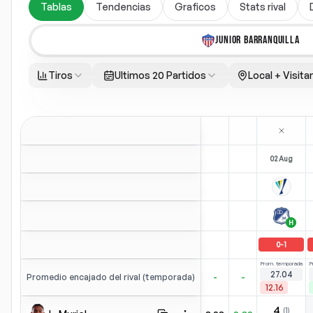
Tablas
Tendencias
Graficos
Stats rival
JUNIOR BARRANQUILLA
Tiros
Ultimos 20 Partidos
Local + Visita
02 Aug
H
0
-
1
Prom. temporada
P
27.04
-
-
Promedio encajado del rival (temporada)
12.16
4
(
1
)