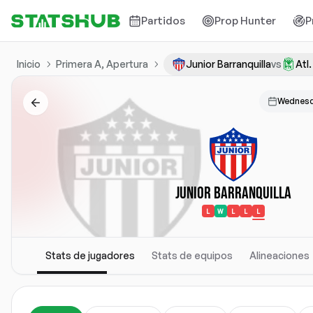
Partidos
Prop Hunter
P
Inicio
Primera A, Apertura
Junior Barranquilla
vs
Atl
Wednesd
Junior Barranquilla
L
W
L
L
L
Stats de jugadores
Stats de equipos
Alineaciones