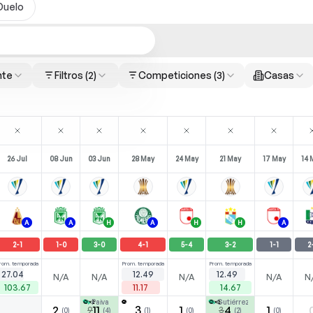
Duelo
nte
Filtros
(2)
Competiciones
(3)
Casas
26 Jul
08 Jun
03 Jun
28 May
24 May
21 May
17 May
14 
A
A
H
A
H
H
A
2
-
1
1
-
0
3
-
0
4
-
1
5
-
4
3
-
2
1
-
1
2
rom. temporada
Prom. temporada
Prom. temporada
27.04
12.49
12.49
N/A
N/A
N/A
N/A
N
103.67
11.17
14.67
Paiva
Gutiérrez
⚽
×2
⚽
⚽
×2
2
11
3
1
4
1
9
3
(
0
)
(
4
)
(
1
)
(
0
)
(
2
)
(
0
)