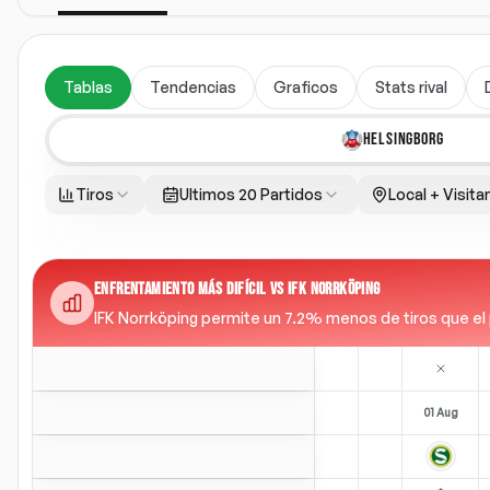
Tablas
Tendencias
Graficos
Stats rival
HELSINGBORG
Tiros
Ultimos 20 Partidos
Local + Visita
ENFRENTAMIENTO MÁS DIFÍCIL VS IFK NORRKÖPING
IFK Norrköping permite un 7.2% menos de tiros que el pr
01 Aug