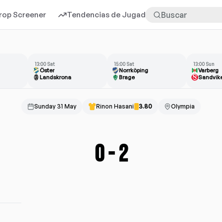
rop Screener
Tendencias de Jugadores
Más
13:00 Sat
15:00 Sat
13:00 Sun
Öster
Norrköping
Varberg
Landskrona
Brage
Sandvik
Sunday 31 May
Rinon Hasani
3.80
Olympia
0
-
2