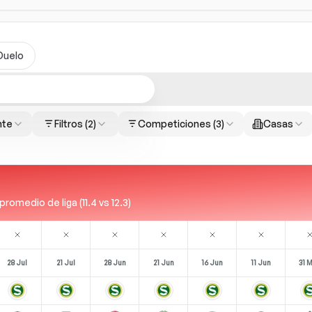
Duelo
nte
Filtros
(2)
Competiciones
(3)
Casas
omedio de liga (11.4 vs 12.3)
28 Jul
21 Jul
28 Jun
21 Jun
16 Jun
11 Jun
31 