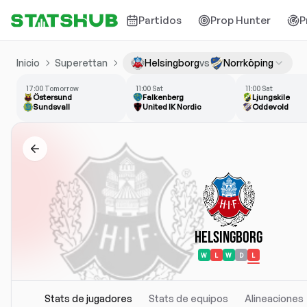
Partidos
Prop Hunter
P
Inicio
Superettan
Helsingborg
vs
Norrköping
17:00 Tomorrow
11:00 Sat
11:00 Sat
Östersund
Falkenberg
Ljungskile
Sundsvall
United IK Nordic
Oddevold
Helsingborg
W
L
W
D
L
Stats de jugadores
Stats de equipos
Alineaciones