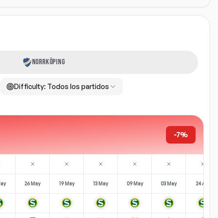
NORRKÖPING
Difficulty:
Todos los partidos
-7%
May
26 May
19 May
13 May
09 May
03 May
24 Apr