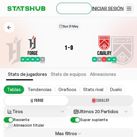
INICIAR SESIÓN
REGÍSTRATE
Sun 31 May
1
-
0
Forge
Cavalry
W
W
W
W
D
W
D
L
W
W
Stats de jugadores
Stats de equipos
Alineaciones
Tablas
Tendencias
Graficos
Stats rival
Duelo
FORGE
CAVALRY
Tiros
Ultimos 20 Partidos
Reciente
Super suplente
Alineacion titular
Mas filtros