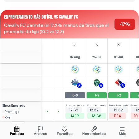
ENFRENTAMIENTO MÁS DIFÍCIL VS CAVALRY FC
-17%
Cavalry FC permite un 17.2% menos de tiros que el
promedio de liga (10.2 vs 12.3)
02 Aug
26 Jul
05 Jul
01
A
A
A
0
-
0
1
-
3
1
-
2
Shots
Encajado
Prom. temporada
Prom. temporada
Prom. temporada
Prom. 
12.32
12.32
12.32
1
-
-
Prom. liga
14.19
16.38
11.14
10
Rival
Bou
⚽
1
3
1
2
(
0
)
(
1
)
(
1
)
2.32
1.84
T. Borges
Abrir menú
CAM
-
85
'
RCM
-
77
'
LF
-
75
'
RC
Partidos
Árbitros
Favoritos
Herramientas
Más
74'