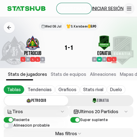
INICIAR SESIÓN
REGÍSTRATE
Wed 08 Jul
S. Karabaev
5.90
1
-
1
Petrocub
Egnatia
L
D
L
L
D
D
W
D
L
L
Stats de jugadores
Stats de equipos
Alineaciones
Mapas d
Tablas
Tendencias
Graficos
Stats rival
Duelo
PETROCUB
EGNATIA
Tiros
Ultimos 20 Partidos
Reciente
Super suplente
Alineacion probable
Mas filtros