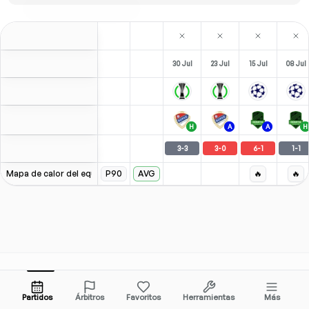
30 Jul
23 Jul
15 Jul
08 Jul
H
A
A
H
3
-
3
3
-
0
6
-
1
1
-
1
Mapa de calor del equipo
P90
AVG
🔥
🔥
Herramientas y Funciones
Ligas Populares
Partidos
Árbitros
Favoritos
Herramientas
Más
Herramientas Gratis
Premier League