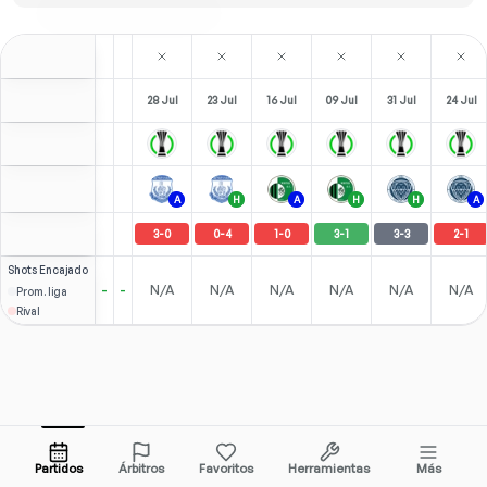
28 Jul
23 Jul
16 Jul
09 Jul
31 Jul
24 Jul
A
H
A
H
H
A
3
-
0
0
-
4
1
-
0
3
-
1
3
-
3
2
-
1
Shots
Encajado
-
-
N/A
N/A
N/A
N/A
N/A
N/A
Prom. liga
Rival
Partidos
Árbitros
Favoritos
Herramientas
Más
Herramientas y Funciones
Ligas Populares