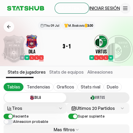
INICIAR SESIÓN
REGÍSTRATE
Thu 09 Jul
M. Boskovic
3.00
3
-
1
Dila
Virtus
D
W
L
L
L
W
L
L
L
W
Stats de jugadores
Stats de equipos
Alineaciones
Tablas
Tendencias
Graficos
Stats rival
Duelo
DILA
VIRTUS
Tiros
Ultimos 20 Partidos
Reciente
Super suplente
Alineacion probable
Mas filtros