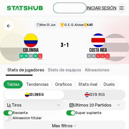
INICIAR SESIÓN
REGÍSTRATE
Mon 01 Jun
G. E. G. Alcivar
4.40
3
-
1
Colombia
Costa Rica
W
W
D
W
L
D
D
L
L
L
Stats de jugadores
Stats de equipos
Alineaciones
Tablas
Tendencias
Graficos
Stats rival
Duelo
COLOMBIA
COSTA RICA
Tiros
Ultimos 20 Partidos
Reciente
Super suplente
Alineacion titular
Mas filtros