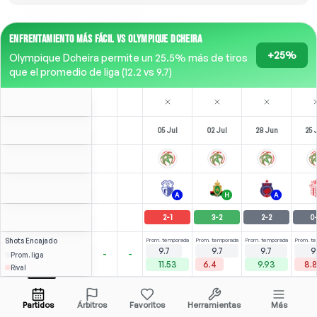
ENFRENTAMIENTO MÁS FÁCIL VS OLYMPIQUE DCHEIRA
+25%
Olympique Dcheira permite un 25.5% más de tiros
que el promedio de liga (12.2 vs 9.7)
05 Jul
02 Jul
28 Jun
25 
A
H
A
2
-
1
3
-
2
2
-
2
0
Shots
Encajado
Prom. temporada
Prom. temporada
Prom. temporada
Prom. t
9.7
9.7
9.7
9
-
-
Prom. liga
11.53
6.4
9.93
8.
Rival
Eddib
⚽
⚽
1
4
6
3
(
1
)
(
2
)
(
3
)
3.33
2.23
M. Sahd
Abrir menú
LST
-
81
'
RST
-
46
'
LST
-
90
'
Partidos
Árbitros
Favoritos
Herramientas
Más
69'