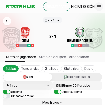
INICIAR SESIÓN
REGÍSTRATE
Mon 01 Jun
2
-
1
CODM
Olympique Dcheira
L
D
D
W
L
W
D
L
D
D
Stats de jugadores
Stats de equipos
Alineaciones
Tablas
Tendencias
Graficos
Stats rival
Duelo
CODM
OLYMPIQUE DCHEIRA
Tiros
Ultimos 20 Partidos
Reciente
Super suplente
Alineacion titular
Mas filtros