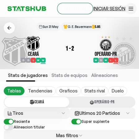
INICIAR SESIÓN
REGÍSTRATE
Sun 31 May
G. E. Bauermann
5.85
1
-
2
Ceará
Operário-PR
D
D
L
W
W
W
D
W
L
L
Stats de jugadores
Stats de equipos
Alineaciones
Tablas
Tendencias
Graficos
Stats rival
Duelo
CEARÁ
OPERÁRIO-PR
Tiros
Ultimos 20 Partidos
Reciente
Super suplente
Alineacion titular
Mas filtros