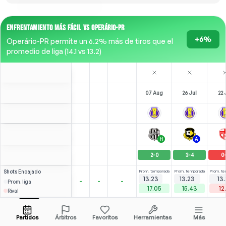
ENFRENTAMIENTO MÁS FÁCIL VS OPERÁRIO-PR
+6%
Operário-PR permite un 6.2% más de tiros que el
promedio de liga (14.1 vs 13.2)
07 Aug
26 Jul
22 
H
A
2
-
0
3
-
4
0
Shots
Encajado
Prom. temporada
Prom. temporada
Prom. te
13.23
13.23
13
-
-
-
Prom. liga
17.05
15.43
12
Rival
1
0
3
Melk
Over
2.5
(
0
)
2.75
2.22
Abrir menú
Todas las cuotas (1)
2.10
CAM
M
-
28
'
M
-
19
'
RW
-
Partidos
Árbitros
Favoritos
Herramientas
Más
83'