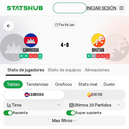
INICIAR SESIÓN
REGÍSTRATE
Thu 04 Jun
4
-
0
Cambodia
Bhutan
W
W
L
L
W
W
D
L
L
L
Stats de jugadores
Stats de equipos
Alineaciones
Tablas
Tendencias
Graficos
Stats rival
Duelo
CAMBODIA
BHUTAN
Tiros
Ultimos 20 Partidos
Reciente
Super suplente
Mas filtros