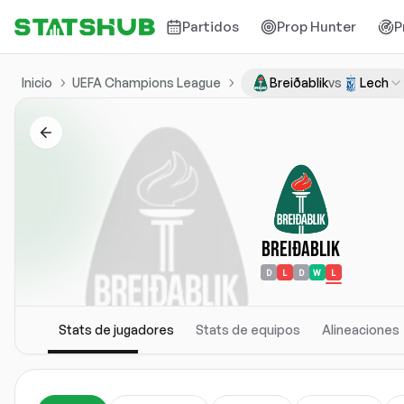
Partidos
Prop Hunter
P
Inicio
UEFA Champions League
Breiðablik
vs
Lech
Breiðablik
D
L
D
W
L
Stats de jugadores
Stats de equipos
Alineaciones