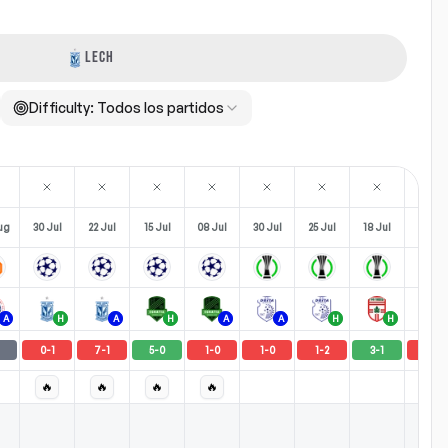
LECH
Difficulty:
Todos los partidos
ug
30 Jul
22 Jul
15 Jul
08 Jul
30 Jul
25 Jul
18 Jul
11 Jul
A
H
A
H
A
A
H
H
0
-
1
7
-
1
5
-
0
1
-
0
1
-
0
1
-
2
3
-
1
3
-
2
🔥
🔥
🔥
🔥