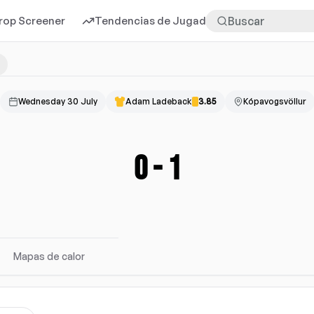
rop Screener
Tendencias de Jugadores
Más
Wednesday 30 July
Adam Ladeback
3.85
Kópavogsvöllur
0
-
1
Mapas de calor