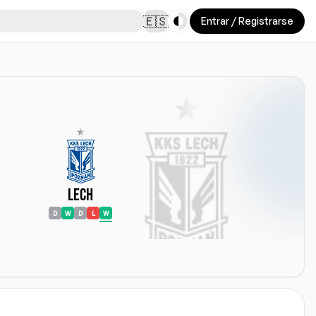
Toggle theme
🇪🇸
Entrar / Registrarse
Lech
D
W
D
L
W