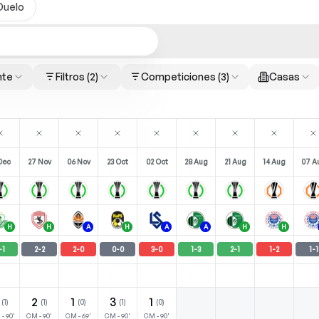
Duelo
nte
Filtros
(2)
Competiciones
(3)
Casas
Dec
27 Nov
06 Nov
23 Oct
02 Oct
28 Aug
21 Aug
14 Aug
07 A
H
H
A
H
A
A
H
H
-
1
2
-
2
2
-
0
0
-
0
3
-
0
1
-
3
2
-
1
1
-
2
1
-
1
2
1
3
1
(
1
)
(
1
)
(
0
)
(
1
)
(
0
)
M
-
90
'
CM
-
90
'
CM
-
69
'
CM
-
90
'
CM
-
90
'