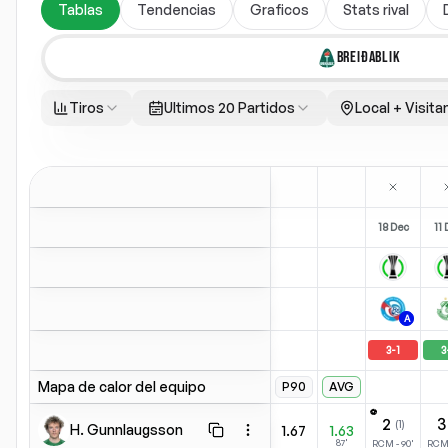
Tablas
Tendencias
Graficos
Stats rival
BREIÐABLIK
Tiros
Ultimos 20 Partidos
Local + Visita
18 Dec
11 
A
3
-
1
3
Mapa de calor del equipo
P90
AVG
⚽
2
3
(
1
)
H. Gunnlaugsson
1.67
1.63
Copiar estadísticas
Abrir menú
87'
RCM
-
90
'
RC