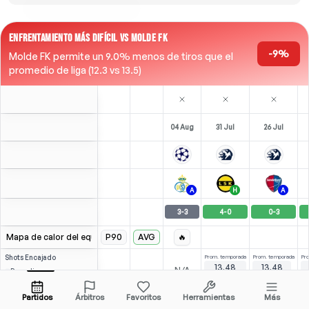
ENFRENTAMIENTO MÁS DIFÍCIL VS MOLDE FK
-9%
Molde FK permite un 9.0% menos de tiros que el
promedio de liga (12.3 vs 13.5)
04 Aug
31 Jul
26 Jul
A
H
A
3
-
3
4
-
0
0
-
3
Mapa de calor del equipo
P90
AVG
🔥
Shots
Encajado
Prom. temporada
Prom. temporada
Pr
13.48
13.48
-
-
N/A
Prom. liga
12.73
14.56
Rival
Partidos
Árbitros
Favoritos
Herramientas
Más
K. Høgh