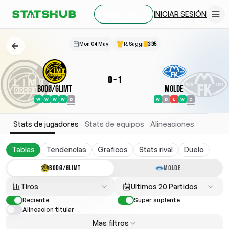
INICIAR SESIÓN
REGÍSTRATE
Mon 04 May
R. Saggi
3.35
0
-
1
Bodø/Glimt
Molde
W
W
W
W
D
W
D
L
W
D
Stats de jugadores
Stats de equipos
Alineaciones
Tablas
Tendencias
Graficos
Stats rival
Duelo
BODØ/GLIMT
MOLDE
Tiros
Ultimos 20 Partidos
Reciente
Super suplente
Alineacion titular
Mas filtros